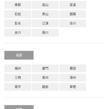
奉節
巫山
巫溪
石柱
秀山
酉陽
彭水
江津
合川
永川
南川
福建
福州
廈門
莆田
三明
泉州
漳州
南平
龍岩
寧德