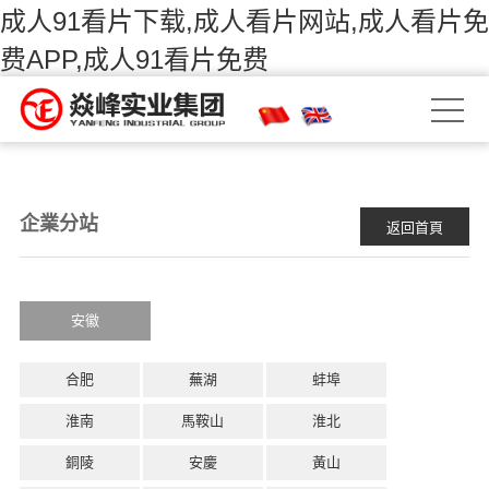
成人91看片下载,成人看片网站,成人看片免
费APP,成人91看片免费
企業分站
返回首頁
安徽
合肥
蕪湖
蚌埠
淮南
馬鞍山
淮北
銅陵
安慶
黃山