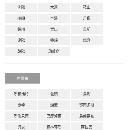
沈陽
大連
鞍山
撫順
本溪
丹東
錦州
營口
阜新
遼陽
盤錦
鐵嶺
朝陽
葫蘆島
內蒙古
呼和浩特
包頭
烏海
赤峰
通遼
鄂爾多斯
呼倫貝爾
巴彥淖爾
烏蘭察布
興安
錫林郭勒
阿拉善