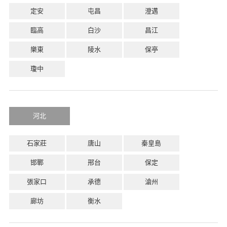
定安
屯昌
澄邁
臨高
白沙
昌江
樂東
陵水
保亭
瓊中
河北
石家莊
唐山
秦皇島
邯鄲
邢台
保定
張家口
承德
滄州
廊坊
衡水