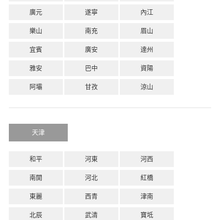
廣元
遂寧
內江
樂山
南充
眉山
宜賓
廣安
達州
雅安
巴中
資陽
阿壩
甘孜
涼山
天津
和平
河東
河西
南開
河北
紅橋
東麗
西青
津南
北辰
武清
寶坻