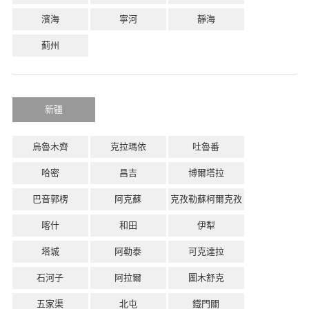
濱海
寧河
靜海
薊州
新疆
烏魯木齊
克拉瑪依
吐魯番
哈密
昌吉
博爾塔拉
巴音郭楞
阿克蘇
克孜勒蘇柯爾克孜
喀什
和田
伊犁
塔城
阿勒泰
可克達拉
石河子
阿拉爾
圖木舒克
五家渠
北屯
鐵門關