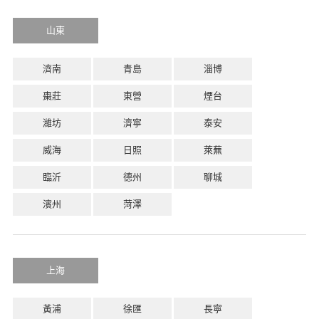
山東
濟南
青島
淄博
棗莊
東營
煙台
濰坊
濟寧
泰安
威海
日照
萊蕪
臨沂
德州
聊城
濱州
菏澤
上海
黃浦
徐匯
長寧