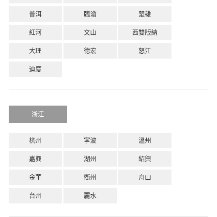
普洱
臨滄
楚雄
紅河
文山
西雙版納
大理
德宏
怒江
迪慶
浙江
杭州
寧波
溫州
嘉興
湖州
紹興
金華
衢州
舟山
台州
麗水