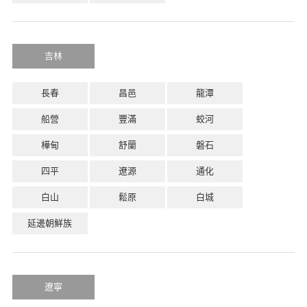
吉林
長春
昌邑
龍潭
船營
豐滿
蛟河
樺甸
舒蘭
磐石
四平
遼源
通化
白山
鬆原
白城
延邊朝鮮族
遼寧