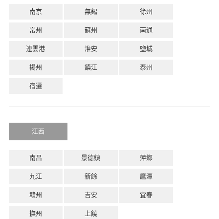
南京
無錫
徐州
常州
蘇州
南通
連雲港
淮安
鹽城
揚州
鎮江
泰州
宿遷
江西
南昌
景德鎮
萍鄉
九江
新餘
鷹潭
贛州
吉安
宜春
撫州
上饒