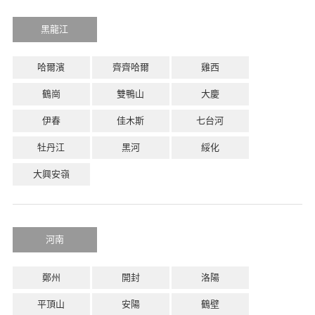
黑龍江
哈爾濱
齊齊哈爾
雞西
鶴崗
雙鴨山
大慶
伊春
佳木斯
七台河
牡丹江
黑河
綏化
大興安嶺
河南
鄭州
開封
洛陽
平頂山
安陽
鶴壁