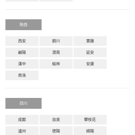
陝西
西安
銅川
寶雞
鹹陽
渭南
延安
漢中
榆林
安康
商洛
四川
成都
自貢
攀枝花
瀘州
德陽
綿陽