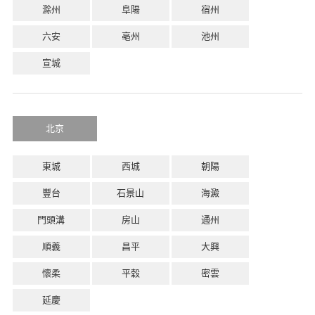
滁州
阜陽
宿州
六安
亳州
池州
宣城
北京
東城
西城
朝陽
豐台
石景山
海澱
門頭溝
房山
通州
順義
昌平
大興
懷柔
平穀
密雲
延慶