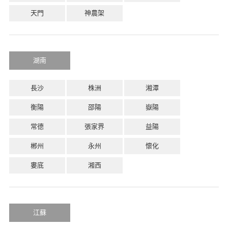
天門
神農架
湖南
長沙
株洲
湘潭
衡陽
邵陽
嶽陽
常德
張家界
益陽
郴州
永州
懷化
婁底
湘西
江蘇