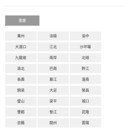
重慶
萬州
涪陵
渝中
大渡口
江北
沙坪壩
九龍坡
南岸
北碚
渝北
巴南
黔江
長壽
綦江
潼南
銅梁
大足
榮昌
璧山
梁平
城口
豐都
墊江
武隆
忠縣
開州
雲陽