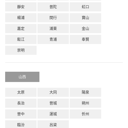
靜安
普陀
虹口
楊浦
閔行
寶山
嘉定
浦東
金山
鬆江
青浦
奉賢
崇明
山西
太原
大同
陽泉
長治
晉城
朔州
晉中
運城
忻州
臨汾
呂梁