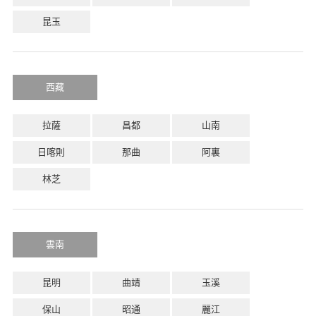
昆玉
西藏
拉薩
昌都
山南
日喀則
那曲
阿裏
林芝
雲南
昆明
曲靖
玉溪
保山
昭通
麗江