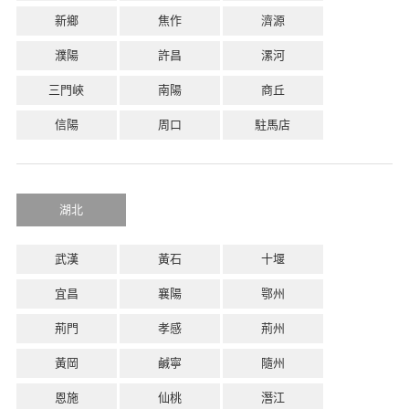
新鄉
焦作
濟源
濮陽
許昌
漯河
三門峽
南陽
商丘
信陽
周口
駐馬店
湖北
武漢
黃石
十堰
宜昌
襄陽
鄂州
荊門
孝感
荊州
黃岡
鹹寧
隨州
恩施
仙桃
潛江