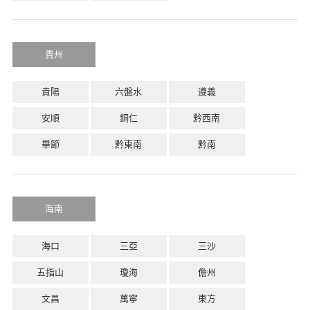
貴州
貴陽
六盤水
遵義
安順
銅仁
黔西南
畢節
黔東南
黔南
海南
海口
三亞
三沙
五指山
瓊海
儋州
文昌
萬寧
東方