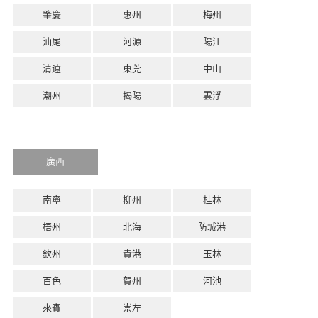
肇慶
惠州
梅州
汕尾
河源
陽江
清遠
東莞
中山
潮州
揭陽
雲浮
廣西
南寧
柳州
桂林
梧州
北海
防城港
欽州
貴港
玉林
百色
賀州
河池
來賓
崇左