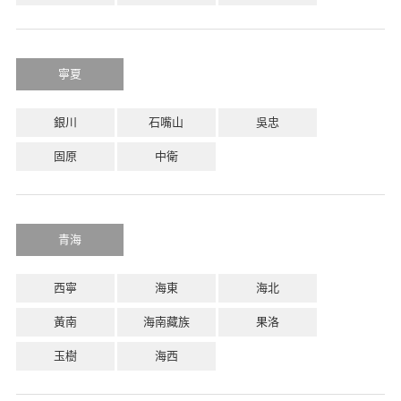
寧夏
銀川
石嘴山
吳忠
固原
中衛
青海
西寧
海東
海北
黃南
海南藏族
果洛
玉樹
海西