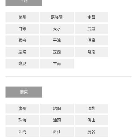
甘肅
蘭州
嘉峪關
金昌
白銀
天水
武威
張掖
平涼
酒泉
慶陽
定西
隴南
臨夏
甘南
廣東
廣州
韶關
深圳
珠海
汕頭
佛山
江門
湛江
茂名